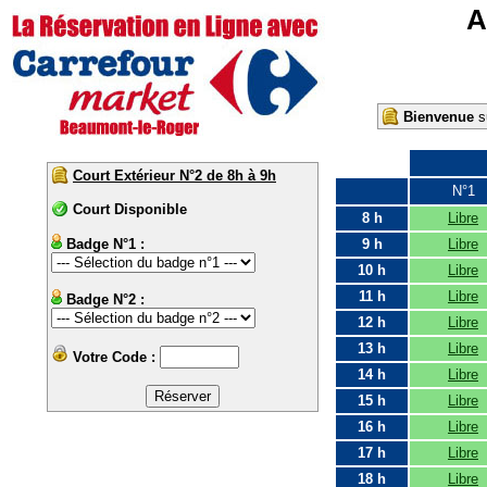
A
Bienvenue
su
Court Extérieur N°2 de 8h à 9h
N°1
Court Disponible
8 h
Libre
Badge N°1 :
9 h
Libre
10 h
Libre
11 h
Libre
Badge N°2 :
12 h
Libre
13 h
Libre
Votre Code :
14 h
Libre
15 h
Libre
16 h
Libre
17 h
Libre
18 h
Libre