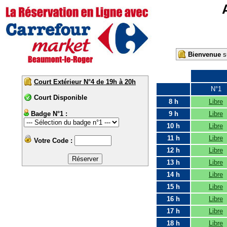
Bienvenue
su
Court Extérieur N°4 de 19h à 20h
N°1
Court Disponible
8 h
Libre
Badge N°1 :
9 h
Libre
10 h
Libre
11 h
Libre
Votre Code :
12 h
Libre
13 h
Libre
14 h
Libre
15 h
Libre
16 h
Libre
17 h
Libre
18 h
Libre