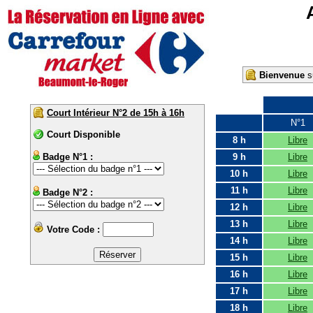
Bienvenue
su
Court Intérieur N°2 de 15h à 16h
N°1
Court Disponible
8 h
Libre
Badge N°1 :
9 h
Libre
10 h
Libre
11 h
Libre
Badge N°2 :
12 h
Libre
13 h
Libre
Votre Code :
14 h
Libre
15 h
Libre
16 h
Libre
17 h
Libre
18 h
Libre