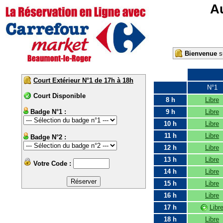
Au
Bienvenue
su
Court Extérieur N°1 de 17h à 18h
N°1
Court Disponible
8 h
Libre
Badge N°1 :
9 h
Libre
10 h
Libre
11 h
Libre
Badge N°2 :
12 h
Libre
13 h
Libre
Votre Code :
14 h
Libre
15 h
Libre
16 h
Libre
17 h
Libr
18 h
Libre