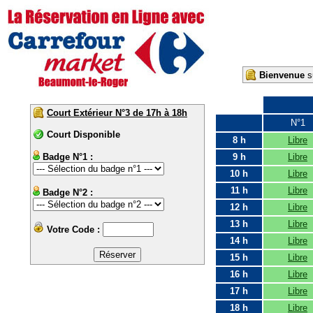
Bienvenue
su
Court Extérieur N°3 de 17h à 18h
N°1
Court Disponible
8 h
Libre
Badge N°1 :
9 h
Libre
10 h
Libre
11 h
Libre
Badge N°2 :
12 h
Libre
13 h
Libre
Votre Code :
14 h
Libre
15 h
Libre
16 h
Libre
17 h
Libre
18 h
Libre