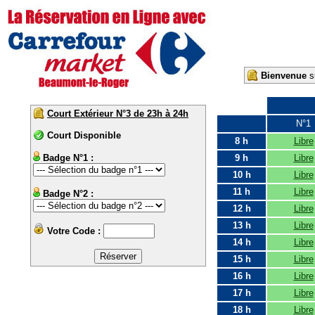
Bienvenue
su
Court Extérieur N°3 de 23h à 24h
N°1
Court Disponible
8 h
Libre
Badge N°1 :
9 h
Libre
10 h
Libre
11 h
Libre
Badge N°2 :
12 h
Libre
13 h
Libre
Votre Code :
14 h
Libre
15 h
Libre
16 h
Libre
17 h
Libre
18 h
Libre