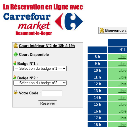
Bienvenue
su
Court Intérieur N°2 de 18h à 19h
N°1
Court Disponible
8 h
Libre
Badge N°1 :
9 h
Libre
10 h
Libre
11 h
Libre
Badge N°2 :
12 h
Libre
13 h
Libre
Votre Code :
14 h
Libre
15 h
Libre
16 h
Libre
17 h
Libre
18 h
Libre