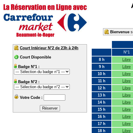
Bienvenue
su
Court Intérieur N°2 de 23h à 24h
N°1
Court Disponible
8 h
Libre
Badge N°1 :
9 h
Libre
10 h
Libre
11 h
Libre
Badge N°2 :
12 h
Libre
13 h
Libre
Votre Code :
14 h
Libre
15 h
Libre
16 h
Libre
17 h
Libre
18 h
Libre