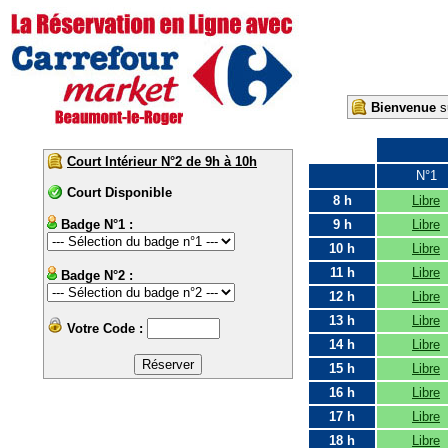
Bienvenue
su
Court Intérieur N°2 de 9h à 10h
N°1
Court Disponible
8 h
Libre
Badge N°1 :
9 h
Libre
10 h
Libre
11 h
Libre
Badge N°2 :
12 h
Libre
13 h
Libre
Votre Code :
14 h
Libre
15 h
Libre
16 h
Libre
17 h
Libre
18 h
Libre