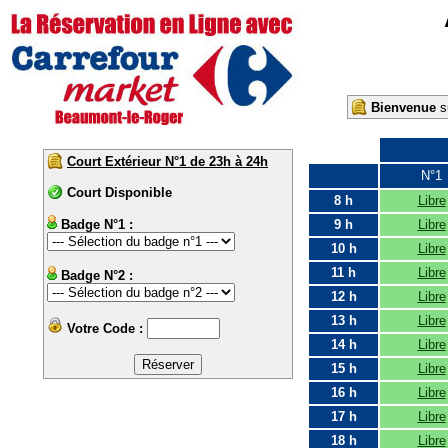
Bienvenue
su
Court Extérieur N°1 de 23h à 24h
N°1
Court Disponible
8 h
Libre
Badge N°1 :
9 h
Libre
10 h
Libre
11 h
Libre
Badge N°2 :
12 h
Libre
13 h
Libre
Votre Code :
14 h
Libre
15 h
Libre
16 h
Libre
17 h
Libre
18 h
Libre