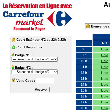
Au
Bienvenue
su
Court Extérieur N°2 de 22h à 23h
N°1
Court Disponible
8 h
Libre
Badge N°1 :
9 h
Libre
10 h
Libre
11 h
Libre
Badge N°2 :
12 h
Libre
13 h
Libre
Votre Code :
14 h
Libre
15 h
Libre
16 h
Libre
17 h
Libre
18 h
Libre