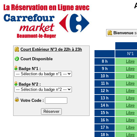
Bienvenue
su
Court Extérieur N°3 de 22h à 23h
N°1
Court Disponible
8 h
Libre
Badge N°1 :
9 h
Libre
10 h
Libre
11 h
Libre
Badge N°2 :
12 h
Libre
13 h
Libre
Votre Code :
14 h
Libre
15 h
Libre
16 h
Libre
17 h
Libre
18 h
Libre