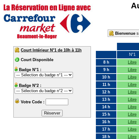
Au
Bienvenue
su
Court Intérieur N°1 de 10h à 11h
N°1
Court Disponible
8 h
Libre
Badge N°1 :
9 h
Libre
10 h
Libre
11 h
Libre
Badge N°2 :
12 h
Libre
13 h
Libre
Votre Code :
14 h
Libre
15 h
Libre
16 h
Libre
17 h
Libre
18 h
Libre