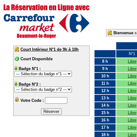
Bienvenue
su
Court Intérieur N°1 de 9h à 10h
N°1
Court Disponible
8 h
Libre
Badge N°1 :
9 h
Libre
10 h
Libre
11 h
Libre
Badge N°2 :
12 h
Libre
13 h
Libre
Votre Code :
14 h
Libre
15 h
Libre
16 h
Libre
17 h
Libre
18 h
Libre