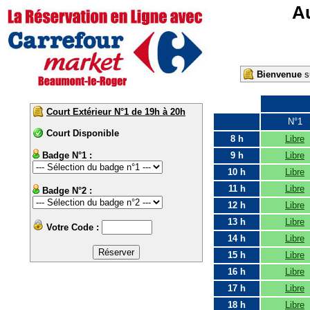
Au
Bienvenue
su
Court Extérieur N°1 de 19h à 20h
N°1
Court Disponible
8 h
Libre
Badge N°1 :
9 h
Libre
10 h
Libre
11 h
Libre
Badge N°2 :
12 h
Libre
13 h
Libre
Votre Code :
14 h
Libre
15 h
Libre
16 h
Libre
17 h
Libre
18 h
Libre