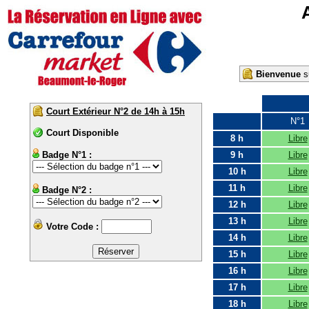
Bienvenue
su
Court Extérieur N°2 de 14h à 15h
N°1
Court Disponible
8 h
Libre
Badge N°1 :
9 h
Libre
10 h
Libre
11 h
Libre
Badge N°2 :
12 h
Libre
13 h
Libre
Votre Code :
14 h
Libre
15 h
Libre
16 h
Libre
17 h
Libre
18 h
Libre