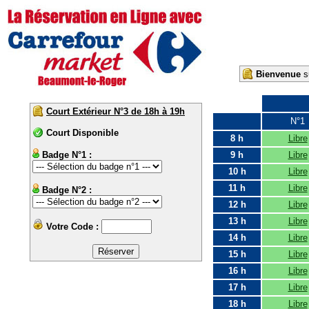
Bienvenue
su
Court Extérieur N°3 de 18h à 19h
N°1
Court Disponible
8 h
Libre
Badge N°1 :
9 h
Libre
10 h
Libre
11 h
Libre
Badge N°2 :
12 h
Libre
13 h
Libre
Votre Code :
14 h
Libre
15 h
Libre
16 h
Libre
17 h
Libre
18 h
Libre