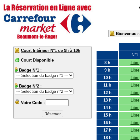
Bienvenue
su
Court Intérieur N°1 de 9h à 10h
N°1
Court Disponible
8 h
Libre
Badge N°1 :
9 h
Libre
10 h
Libre
11 h
Libre
Badge N°2 :
12 h
Libre
13 h
Libre
Votre Code :
14 h
Libre
15 h
Libre
16 h
Libre
17 h
Libre
18 h
Libre