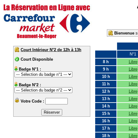
Bienvenue
su
Court Intérieur N°2 de 12h à 13h
N°1
Court Disponible
8 h
Libre
Badge N°1 :
9 h
Libre
10 h
Libre
11 h
Libre
Badge N°2 :
12 h
Libre
13 h
Libre
Votre Code :
14 h
Libre
15 h
Libre
16 h
Libre
17 h
Libre
18 h
Libre