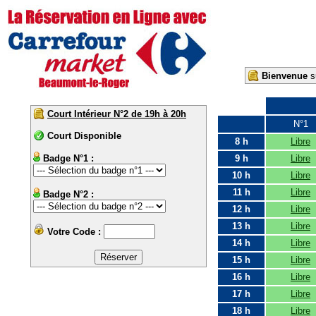
Bienvenue
su
Court Intérieur N°2 de 19h à 20h
N°1
Court Disponible
8 h
Libre
Badge N°1 :
9 h
Libre
10 h
Libre
11 h
Libre
Badge N°2 :
12 h
Libre
13 h
Libre
Votre Code :
14 h
Libre
15 h
Libre
16 h
Libre
17 h
Libre
18 h
Libre