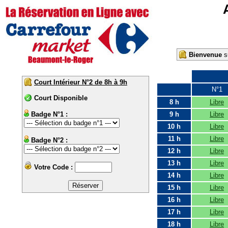
Bienvenue
su
Court Intérieur N°2 de 8h à 9h
N°1
Court Disponible
8 h
Libre
Badge N°1 :
9 h
Libre
10 h
Libre
11 h
Libre
Badge N°2 :
12 h
Libre
13 h
Libre
Votre Code :
14 h
Libre
15 h
Libre
16 h
Libre
17 h
Libre
18 h
Libre