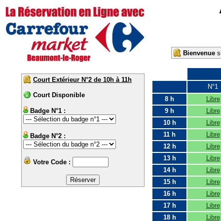
Bienvenue
su
Court Extérieur N°2 de 10h à 11h
N°1
Court Disponible
8 h
Libre
Badge N°1 :
9 h
Libre
10 h
Libre
11 h
Libre
Badge N°2 :
12 h
Libre
13 h
Libre
Votre Code :
14 h
Libre
15 h
Libre
16 h
Libre
17 h
Libre
18 h
Libre