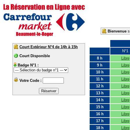
Bienvenue
su
Court Extérieur N°4 de 14h à 15h
N°1
Court Disponible
8 h
Libre
Badge N°1 :
9 h
Libre
10 h
Libre
11 h
Libre
Votre Code :
12 h
Libre
13 h
Libre
14 h
Libre
15 h
Libre
16 h
Libre
17 h
Libre
18 h
Libre