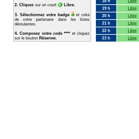
18 h
Libre
2. Cliquez
sur un court
Libre.
19 h
Libre
3. Sélectionnez votre badge
et celui
20 h
Libre
de votre partenaire dans les listes
21 h
Libre
déroulantes.
22 h
Libre
4. Composez votre code ****
et cliquez
sur le bouton
Réserver.
23 h
Libre