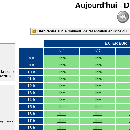
Aujourd'hui - 
Bienvenue
sur le panneau de réservation en ligne du
EXTERIEUR
N°1
N°2
8 h
Libre
Libre
9 h
Libre
Libre
 la porte
10 h
Libre
Libre
uverture
11 h
Libre
Libre
courts
12 h
Libre
Libre
aire le
13 h
Libre
Libre
14 h
Libre
Libre
15 h
Libre
Libre
16 h
Libre
Libre
17 h
Libre
Libre
es listes
18 h
Libre
Libre