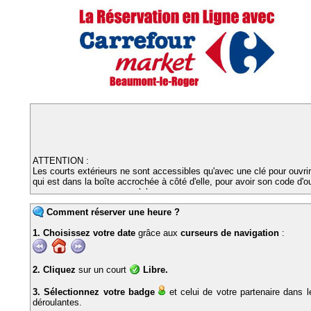
ATTENTION :
Les courts extérieurs ne sont accessibles qu'avec une clé pour ouvrir
qui est dans la boîte accrochée à côté d'elle, pour avoir son code d'o
envoyez un message au club.
La semaine du 7 au 14/09, nos amis du Neubourg auront accès aux 
couverts pour les entraînements des joueuses de l'ITF merci de leur f
Comment réserver une heure ?
meilleur accueil !
1. Choisissez votre date
grâce aux
curseurs de navigation
:
2. Cliquez
sur un court
Libre.
3. Sélectionnez votre badge
et celui de votre partenaire dans l
déroulantes.